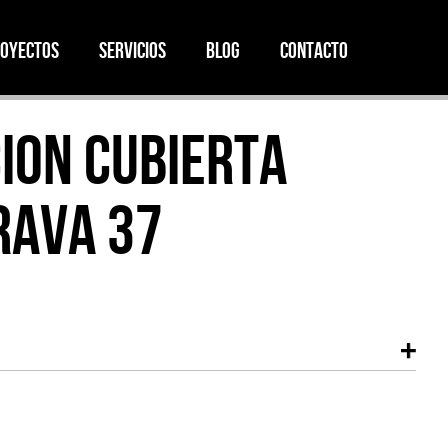
oyectos
Servicios
Blog
Contacto
ION CUBIERTA
RAVA 37
Últimos post
Consejos para ahorrar energía
en tu casa
Oct 5, 2020
Máximo provecho para una
azotea
Sep 25, 2017
Volver a construir