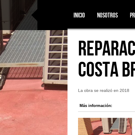
Inicio
Nosotros
Pr
REPARAC
COSTA B
La obra se realizó en 2018
Más información: